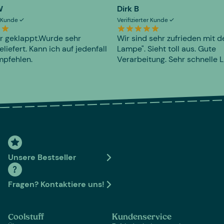
W
Dirk B
er Kunde
Verifizierter Kunde
r geklappt.Wurde sehr
Wir sind sehr zufrieden mit d
eliefert. Kann ich auf jedenfall
Lampe". Sieht toll aus. Gute
mpfehlen.
Verarbeitung. Sehr schnelle L
Unsere Bestseller
Fragen? Kontaktiere uns!
Coolstuff
Kundenservice