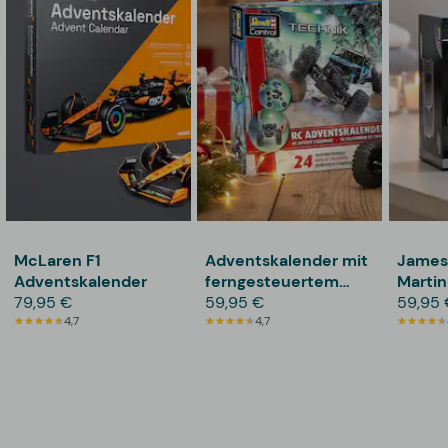
McLaren F1
Adventskalender mit
James
Adventskalender
ferngesteuertem
Martin
79,95 €
Crawler – Revell
59,95 €
Adven
59,95 
4,7
Control
4,7