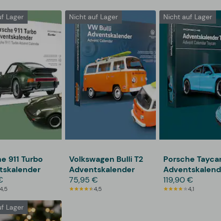
uf Lager
Nicht auf Lager
Nicht auf Lager
e 911 Turbo
Volkswagen Bulli T2
Porsche Tayca
tskalender
Adventskalender
Adventskalend
€
75,95 €
119,90 €
4,5
4,5
4,1
uf Lager