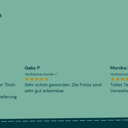
n
Gaby P
Monika
Verifizierter Kunde
Verifiziert
er "Emil-
Sehr schön geworden. Die Fotos sind
Tolles T
sehr gut erkennbar.
Vorweihn
ieferung.