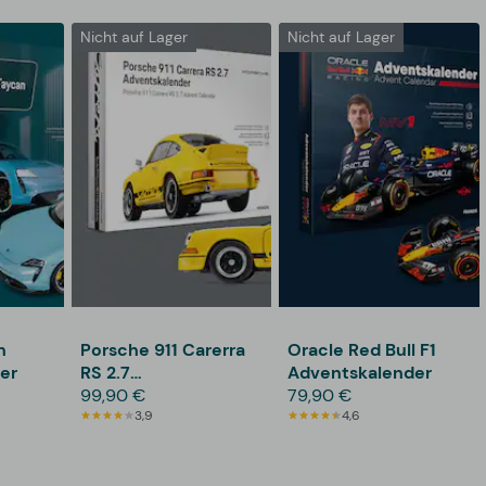
Nicht auf Lager
Nicht auf Lager
n
Porsche 911 Carerra
Oracle Red Bull F1
er
RS 2.7
Adventskalender
Adventskalender
99,90 €
79,90 €
3,9
4,6