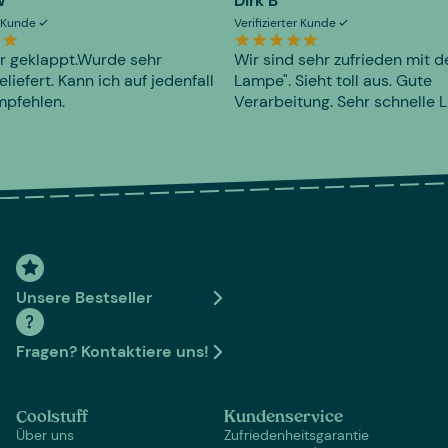
W
Dirk B
er Kunde
Verifizierter Kunde
r geklappt.Wurde sehr
Wir sind sehr zufrieden mit d
eliefert. Kann ich auf jedenfall
Lampe". Sieht toll aus. Gute
mpfehlen.
Verarbeitung. Sehr schnelle L
Unsere Bestseller
Fragen? Kontaktiere uns!
Coolstuff
Kundenservice
Über uns
Zufriedenheitsgarantie