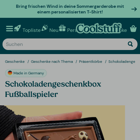
Bring frischen Wind in deine Sommergarderobe mit
einem personalisierten T-Shirt!
Topliste
Neu
Personalisierte geschenke
Geschenke
Geschenke nach Thema
Präsentkörbe
Schokoladengesch
Made in Germany
Schokoladengeschenkbox
Fußballspieler