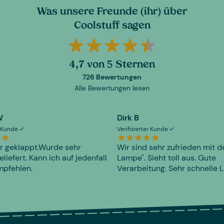
Was unsere Freunde (ihr) über
Coolstuff sagen
4,7 von 5 Sternen
726 Bewertungen
Alle Bewertungen lesen
W
Dirk B
er Kunde
Verifizierter Kunde
r geklappt.Wurde sehr
Wir sind sehr zufrieden mit d
eliefert. Kann ich auf jedenfall
Lampe". Sieht toll aus. Gute
mpfehlen.
Verarbeitung. Sehr schnelle L