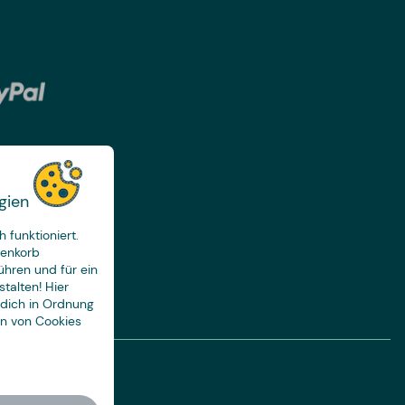
gien
 funktioniert.
renkorb
ühren und für ein
talten! Hier
 dich in Ordnung
en von Cookies