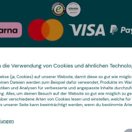
Land wechseln
 in die Verwendung von Cookies und ähnlichen Technolo
We have
kse (ja, Cookies) auf unserer Website, damit diese so gut wie möglich
just the thing.
leinen Dateien werden zum Beispiel dafür verwendet, Produkte im Wa
istiken und Analysen für verbesserte und angepasste Inhalte durchzuf
ng. Alles, um deinen Besuch auf der Website so gut wie möglich zu ges
ber verschiedene Arten von Cookies lesen und einstellen, welche für
nis unserer Seite kann beeinträchtigt werden, wenn du bestimmte Art
© Copyright CoolStuff
lungen
Cookies
Datenschutz
AGB
Impressum