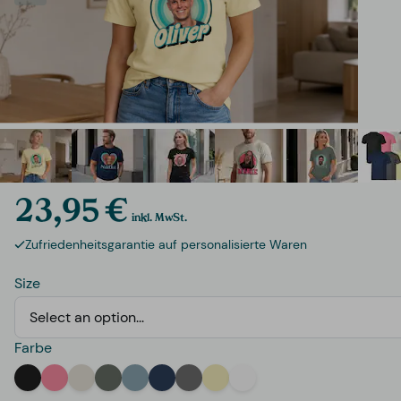
23,95 €
inkl. MwSt.
Zufriedenheitsgarantie auf personalisierte Waren
Size
Select an option...
Farbe
Black
Pink
Off-White
Green
Light Blue
Navy
Grey
Yellow
White