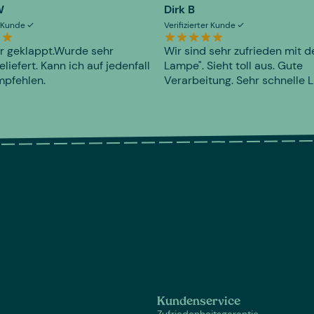
W
Dirk B
er Kunde
Verifizierter Kunde
r geklappt.Wurde sehr
Wir sind sehr zufrieden mit d
eliefert. Kann ich auf jedenfall
Lampe". Sieht toll aus. Gute
mpfehlen.
Verarbeitung. Sehr schnelle L
Kundenservice
Zufriedenheitsgarantie