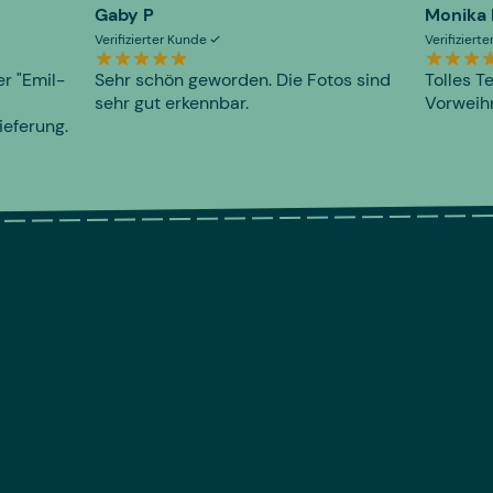
Gaby P
Monika
Verifizierter Kunde
Verifiziert
er "Emil-
Sehr schön geworden. Die Fotos sind
Tolles T
sehr gut erkennbar.
Vorweihn
ieferung.