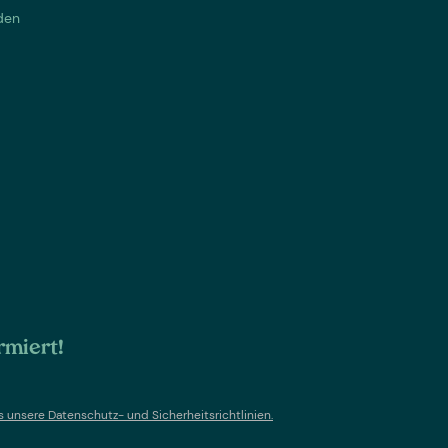
den
rmiert!
s un
sere Datenschutz- und Sicherheitsrichtlinien.