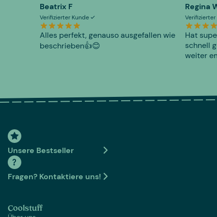
Beatrix F
Regina 
Verifizierter Kunde
Verifiziert
Alles perfekt, genauso ausgefallen wie
Hat supe
schnell g
beschrieben👍😊
weiter e
Unsere Bestseller
Fragen? Kontaktiere uns!
Coolstuff
Über uns