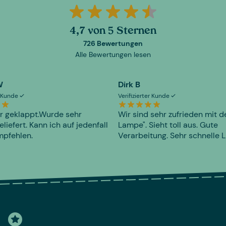
4,7 von 5 Sternen
726 Bewertungen
Alle Bewertungen lesen
W
Dirk B
er Kunde
Verifizierter Kunde
r geklappt.Wurde sehr
Wir sind sehr zufrieden mit d
eliefert. Kann ich auf jedenfall
Lampe". Sieht toll aus. Gute
mpfehlen.
Verarbeitung. Sehr schnelle L