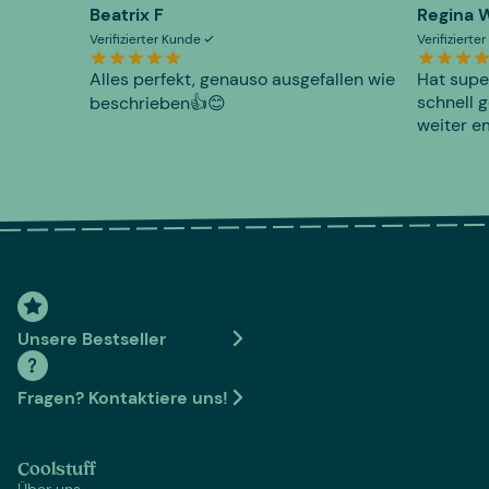
Beatrix F
Regina 
Verifizierter Kunde
Verifiziert
Alles perfekt, genauso ausgefallen wie
Hat supe
schnell g
beschrieben👍😊
weiter e
Unsere Bestseller
Fragen? Kontaktiere uns!
Coolstuff
Über uns