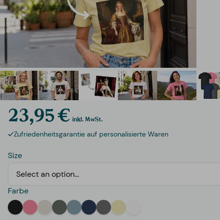
23,95 €
inkl. MwSt.
Zufriedenheitsgarantie auf personalisierte Waren
Size
Select an option...
Farbe
Black
Pink
Off-White
Green
Light Blue
Navy
Grey
Yellow
White