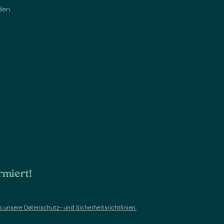
den
rmiert!
s un
sere Datenschutz- und Sicherheitsrichtlinien.