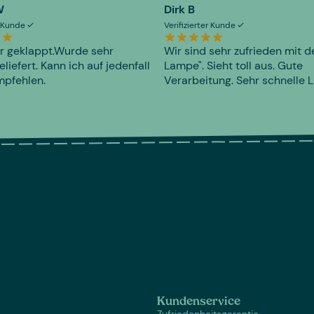
W
Dirk B
er Kunde
Verifizierter Kunde
r geklappt.Wurde sehr
Wir sind sehr zufrieden mit d
eliefert. Kann ich auf jedenfall
Lampe". Sieht toll aus. Gute
mpfehlen.
Verarbeitung. Sehr schnelle L
Kundenservice
Zufriedenheitsgarantie