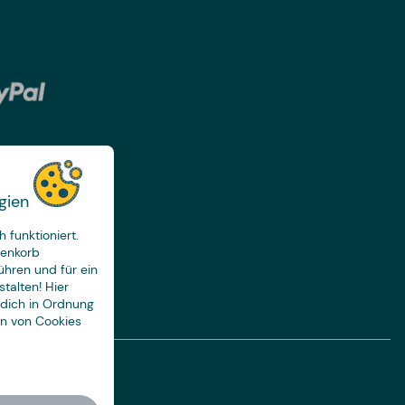
gien
 funktioniert.
renkorb
ühren und für ein
talten! Hier
 dich in Ordnung
en von Cookies