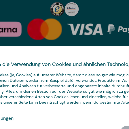
Land wechseln
 in die Verwendung von Cookies und ähnlichen Technolo
We have
kse (ja, Cookies) auf unserer Website, damit diese so gut wie möglich
just the thing.
leinen Dateien werden zum Beispiel dafür verwendet, Produkte im Wa
istiken und Analysen für verbesserte und angepasste Inhalte durchzuf
ng. Alles, um deinen Besuch auf der Website so gut wie möglich zu ges
ber verschiedene Arten von Cookies lesen und einstellen, welche für
nis unserer Seite kann beeinträchtigt werden, wenn du bestimmte Art
© Copyright CoolStuff
lungen
Cookies
Datenschutz
AGB
Impressum