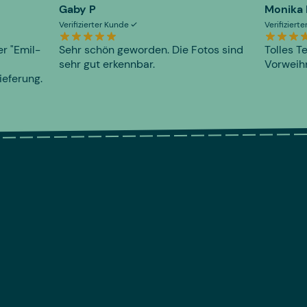
Gaby P
Monika
Verifizierter Kunde
Verifiziert
er "Emil-
Sehr schön geworden. Die Fotos sind
Tolles T
sehr gut erkennbar.
Vorweihn
ieferung.