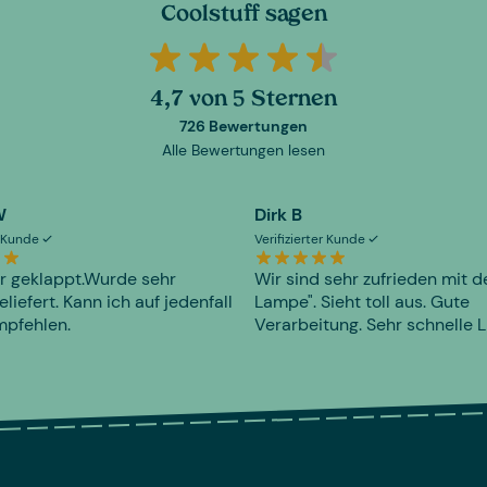
Coolstuff sagen
4,7 von 5 Sternen
726 Bewertungen
Alle Bewertungen lesen
W
Dirk B
er Kunde
Verifizierter Kunde
r geklappt.Wurde sehr
Wir sind sehr zufrieden mit d
eliefert. Kann ich auf jedenfall
Lampe". Sieht toll aus. Gute
mpfehlen.
Verarbeitung. Sehr schnelle L