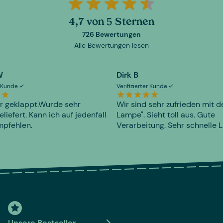
4,7 von 5 Sternen
726 Bewertungen
Alle Bewertungen lesen
W
Dirk B
er Kunde
Verifizierter Kunde
r geklappt.Wurde sehr
Wir sind sehr zufrieden mit d
eliefert. Kann ich auf jedenfall
Lampe". Sieht toll aus. Gute
mpfehlen.
Verarbeitung. Sehr schnelle L
Unsere Bestseller