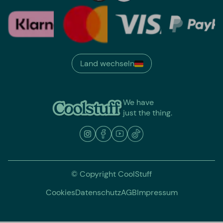
Land wechseln
We have
just the thing.
© Copyright CoolStuff
Cookies
Datenschutz
AGB
Impressum