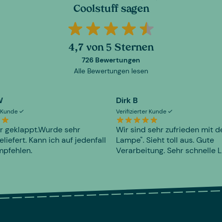
Coolstuff sagen
4,7 von 5 Sternen
726 Bewertungen
Alle Bewertungen lesen
W
Dirk B
er Kunde
Verifizierter Kunde
r geklappt.Wurde sehr
Wir sind sehr zufrieden mit d
eliefert. Kann ich auf jedenfall
Lampe". Sieht toll aus. Gute
mpfehlen.
Verarbeitung. Sehr schnelle L