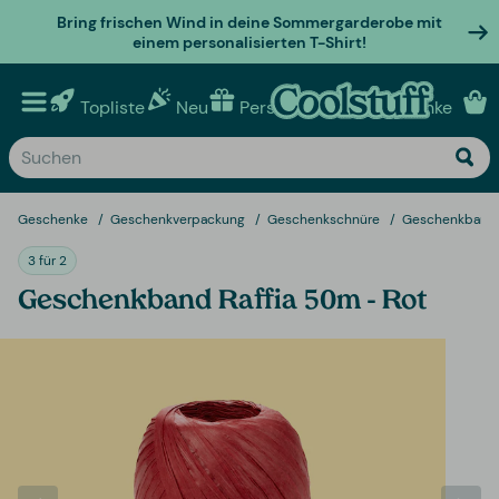
Bring frischen Wind in deine Sommergarderobe mit
einem personalisierten T-Shirt!
Topliste
Neu
Personalisierte geschenke
Geschenke
Geschenkverpackung
Geschenkschnüre
Geschenkband R
3 für 2
Geschenkband Raffia 50m - Rot