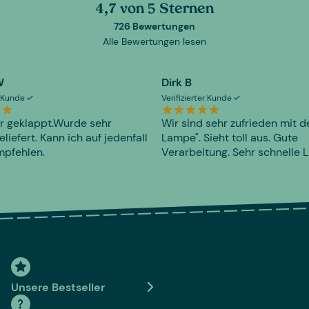
4,7 von 5 Sternen
726 Bewertungen
Alle Bewertungen lesen
W
Dirk B
er Kunde
Verifizierter Kunde
r geklappt.Wurde sehr
Wir sind sehr zufrieden mit d
eliefert. Kann ich auf jedenfall
Lampe". Sieht toll aus. Gute
mpfehlen.
Verarbeitung. Sehr schnelle L
Unsere Bestseller