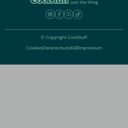
just the thing.
© Copyright CoolStuff
Cookies
Datenschutz
AGB
Impressum