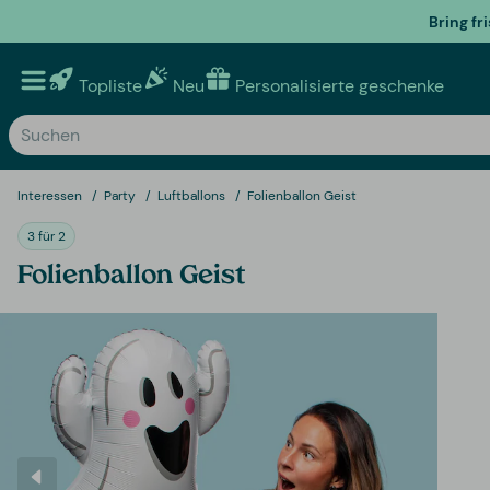
Bring fr
Topliste
Neu
Personalisierte geschenke
Interessen
Party
Luftballons
Folienballon Geist
3 für 2
Folienballon Geist