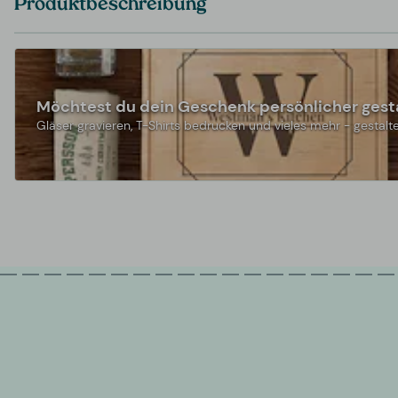
Produktbeschreibung
Möchtest du dein Geschenk persönlicher gest
Gläser gravieren, T-Shirts bedrucken und vieles mehr - gestalte