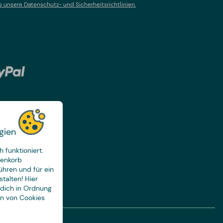
s un
sere Datenschutz- und Sicherheitsrichtlinien.
gien
 funktioniert.
renkorb
ühren und für ein
talten! Hier
 dich in Ordnung
en von Cookies