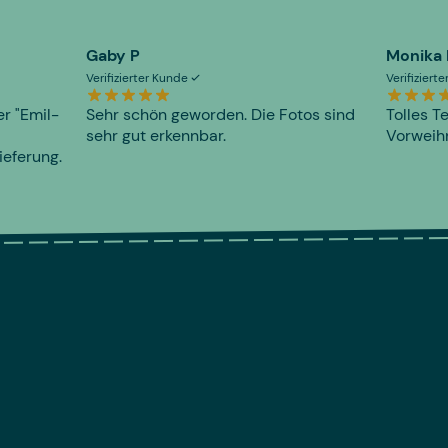
Gaby P
Monika
Verifizierter Kunde
Verifiziert
er "Emil-
Sehr schön geworden. Die Fotos sind
Tolles T
sehr gut erkennbar.
Vorweihn
ieferung.