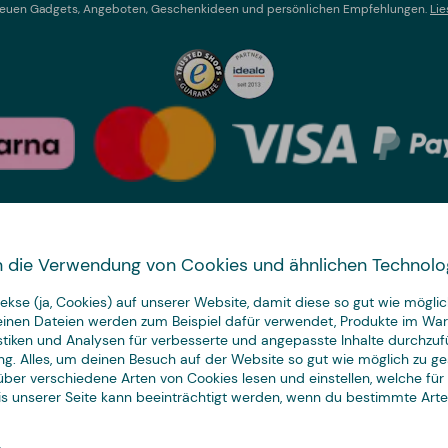
t neuen Gadgets, Angeboten, Geschenkideen und persönlichen Empfehlungen.
Lie
Land wechseln
 in die Verwendung von Cookies und ähnlichen Technolo
We have
kse (ja, Cookies) auf unserer Website, damit diese so gut wie möglich
just the thing.
leinen Dateien werden zum Beispiel dafür verwendet, Produkte im Wa
istiken und Analysen für verbesserte und angepasste Inhalte durchzuf
ng. Alles, um deinen Besuch auf der Website so gut wie möglich zu ges
ber verschiedene Arten von Cookies lesen und einstellen, welche für
nis unserer Seite kann beeinträchtigt werden, wenn du bestimmte Art
© Copyright CoolStuff