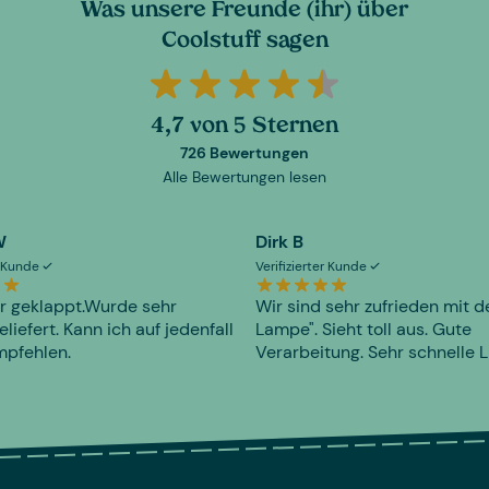
Was unsere Freunde (ihr) über
Coolstuff sagen
4,7 von 5 Sternen
726 Bewertungen
Alle Bewertungen lesen
W
Dirk B
er Kunde
Verifizierter Kunde
r geklappt.Wurde sehr
Wir sind sehr zufrieden mit d
eliefert. Kann ich auf jedenfall
Lampe". Sieht toll aus. Gute
mpfehlen.
Verarbeitung. Sehr schnelle L