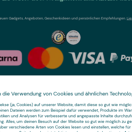
t neuen Gadgets, Angeboten, Geschenkideen und persönlichen Empfehlungen.
Lie
Land wechseln
 in die Verwendung von Cookies und ähnlichen Technolo
We have
kse (ja, Cookies) auf unserer Website, damit diese so gut wie möglich
just the thing.
leinen Dateien werden zum Beispiel dafür verwendet, Produkte im Wa
istiken und Analysen für verbesserte und angepasste Inhalte durchzuf
ng. Alles, um deinen Besuch auf der Website so gut wie möglich zu ges
ber verschiedene Arten von Cookies lesen und einstellen, welche für