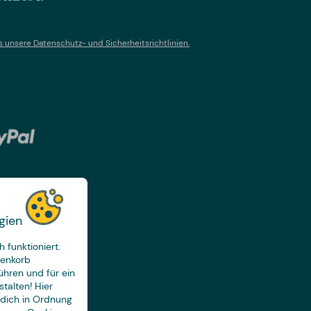
s un
sere Datenschutz- und Sicherheitsrichtlinien.
gien
 funktioniert.
renkorb
ühren und für ein
talten! Hier
 dich in Ordnung