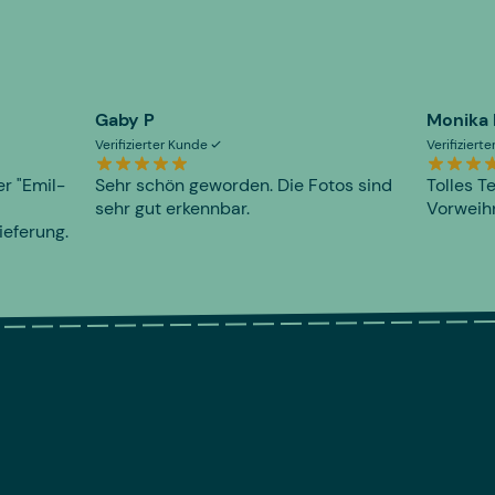
Gaby P
Monika
Verifizierter Kunde
Verifiziert
er "Emil-
Sehr schön geworden. Die Fotos sind
Tolles T
sehr gut erkennbar.
Vorweihn
ieferung.