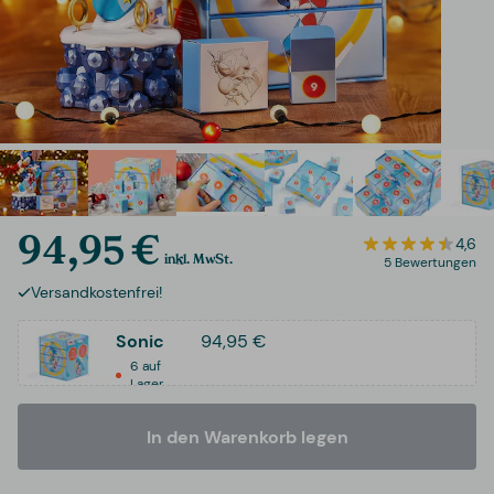
94,95 €
4,6
inkl. MwSt.
5 Bewertungen
Versandkostenfrei!
Sonic
94,95 €
6 auf
Lager
In den Warenkorb legen