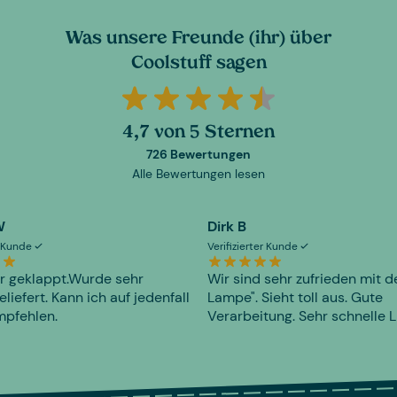
Was unsere Freunde (ihr) über
Coolstuff sagen
4,7 von 5 Sternen
726 Bewertungen
Alle Bewertungen lesen
W
Dirk B
er Kunde
Verifizierter Kunde
r geklappt.Wurde sehr
Wir sind sehr zufrieden mit d
eliefert. Kann ich auf jedenfall
Lampe". Sieht toll aus. Gute
mpfehlen.
Verarbeitung. Sehr schnelle L