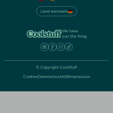
Land wechseln
We have
just the thing.
© Copyright CoolStuff
Cookies
Datenschutz
AGB
Impressum