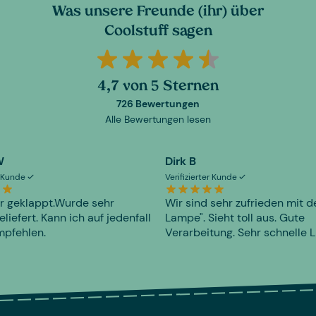
Was unsere Freunde (ihr) über
Coolstuff sagen
4,7 von 5 Sternen
726 Bewertungen
Alle Bewertungen lesen
W
Dirk B
er Kunde
Verifizierter Kunde
r geklappt.Wurde sehr
Wir sind sehr zufrieden mit d
eliefert. Kann ich auf jedenfall
Lampe". Sieht toll aus. Gute
mpfehlen.
Verarbeitung. Sehr schnelle L