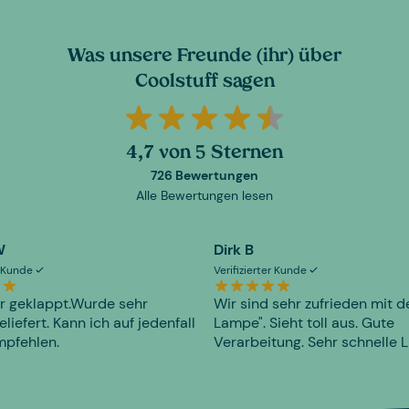
Was unsere Freunde (ihr) über
Coolstuff sagen
4,7 von 5 Sternen
726 Bewertungen
Alle Bewertungen lesen
W
Dirk B
er Kunde
Verifizierter Kunde
r geklappt.Wurde sehr
Wir sind sehr zufrieden mit d
eliefert. Kann ich auf jedenfall
Lampe". Sieht toll aus. Gute
mpfehlen.
Verarbeitung. Sehr schnelle L