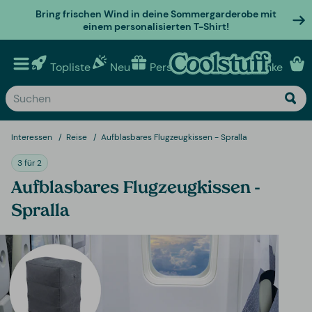
Bring frischen Wind in deine Sommergarderobe mit
einem personalisierten T-Shirt!
Topliste
Neu
Personalisierte geschenke
Interessen
Reise
Aufblasbares Flugzeugkissen - Spralla
3 für 2
Aufblasbares Flugzeugkissen -
Spralla