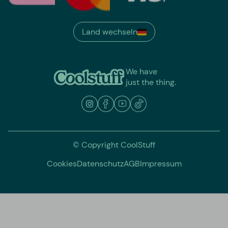
Land wechseln
We have
just the thing.
© Copyright CoolStuff
Cookies
Datenschutz
AGB
Impressum