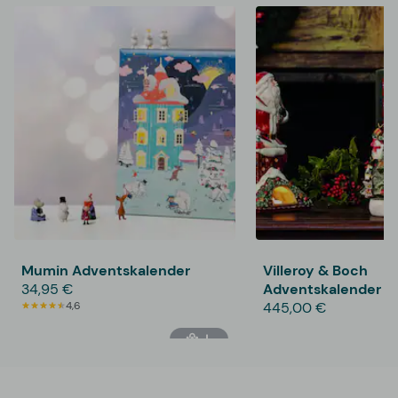
Mumin Adventskalender
Villeroy & Boch
34,95 €
Adventskalender m
4,6
Weihnachtsbaum
445,00 €