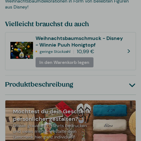
Weihnachtsbaumdekorationen in Form von beliebten Figuren
aus Disney!
Vielleicht brauchst du auch
Weihnachtsbaumschmuck - Disney
- Winnie Puuh Honigtopf
>
10,99 €
geringe Stückzahl
In den Warenkorb legen
Produktbeschreibung
Möchtest du dein Geschenk
persönlicher gestalten?
Gläser gravieren, T-Shirts bedrucken
und vieles mehr - gestalte dein
Geschenk hier ganz individuell!