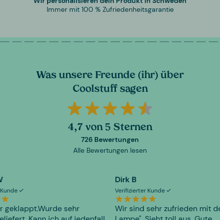
Wir personalisieren dein Produkt in Schweden
Immer mit 100 % Zufriedenheitsgarantie
Was unsere Freunde (ihr) über
Coolstuff sagen
4,7 von 5 Sternen
726 Bewertungen
Alle Bewertungen lesen
W
Dirk B
er Kunde
Verifizierter Kunde
r geklappt.Wurde sehr
Wir sind sehr zufrieden mit d
eliefert. Kann ich auf jedenfall
Lampe". Sieht toll aus. Gute