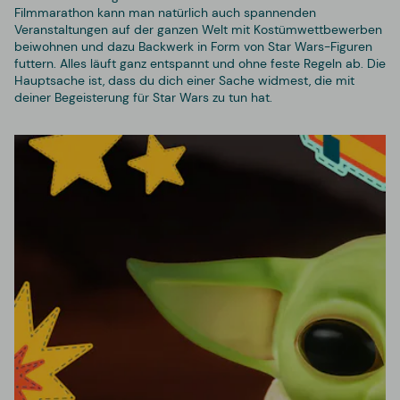
Filmmarathon kann man natürlich auch spannenden
Veranstaltungen auf der ganzen Welt mit Kostümwettbewerben
beiwohnen und dazu Backwerk in Form von Star Wars-Figuren
futtern. Alles läuft ganz entspannt und ohne feste Regeln ab. Die
Hauptsache ist, dass du dich einer Sache widmest, die mit
deiner Begeisterung für Star Wars zu tun hat.