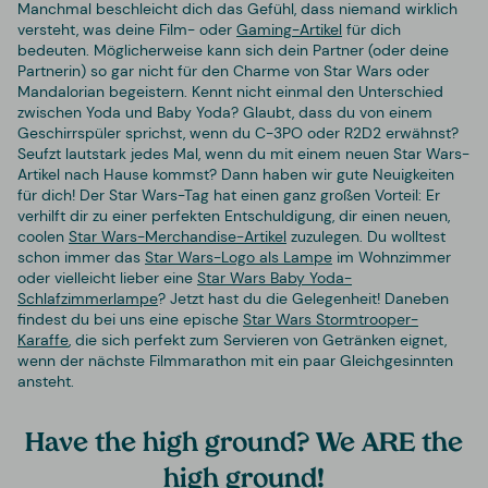
Manchmal beschleicht dich das Gefühl, dass niemand wirklich
versteht, was deine Film- oder
Gaming-Artikel
für dich
bedeuten. Möglicherweise kann sich dein Partner (oder deine
Partnerin) so gar nicht für den Charme von Star Wars oder
Mandalorian begeistern. Kennt nicht einmal den Unterschied
zwischen Yoda und Baby Yoda? Glaubt, dass du von einem
Geschirrspüler sprichst, wenn du C-3PO oder R2D2 erwähnst?
Seufzt lautstark jedes Mal, wenn du mit einem neuen Star Wars-
Artikel nach Hause kommst? Dann haben wir gute Neuigkeiten
für dich! Der Star Wars-Tag hat einen ganz großen Vorteil: Er
verhilft dir zu einer perfekten Entschuldigung, dir einen neuen,
coolen
Star Wars-Merchandise-Artikel
zuzulegen. Du wolltest
schon immer das
Star Wars-Logo als Lampe
im Wohnzimmer
oder vielleicht lieber eine
Star Wars Baby Yoda-
Schlafzimmerlampe
? Jetzt hast du die Gelegenheit! Daneben
findest du bei uns eine epische
Star Wars Stormtrooper-
Karaffe
, die sich perfekt zum Servieren von Getränken eignet,
wenn der nächste Filmmarathon mit ein paar Gleichgesinnten
ansteht.
Have the high ground? We ARE the
high ground!