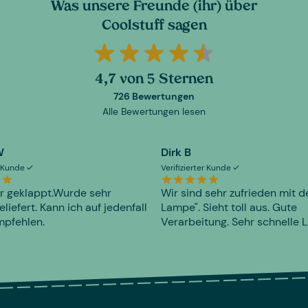
Was unsere Freunde (ihr) über
Coolstuff sagen
4,7 von 5 Sternen
726 Bewertungen
Alle Bewertungen lesen
W
Dirk B
er Kunde
Verifizierter Kunde
r geklappt.Wurde sehr
Wir sind sehr zufrieden mit d
eliefert. Kann ich auf jedenfall
Lampe". Sieht toll aus. Gute
mpfehlen.
Verarbeitung. Sehr schnelle L