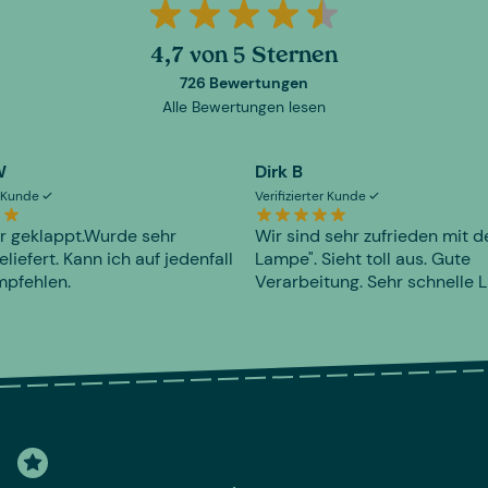
4,7 von 5 Sternen
726 Bewertungen
Alle Bewertungen lesen
W
Dirk B
er Kunde
Verifizierter Kunde
r geklappt.Wurde sehr
Wir sind sehr zufrieden mit d
eliefert. Kann ich auf jedenfall
Lampe". Sieht toll aus. Gute
mpfehlen.
Verarbeitung. Sehr schnelle L