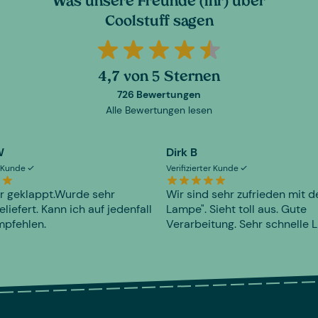
Was unsere Freunde (ihr) über
Coolstuff sagen
4,7 von 5 Sternen
726 Bewertungen
Alle Bewertungen lesen
W
Dirk B
er Kunde
Verifizierter Kunde
r geklappt.Wurde sehr
Wir sind sehr zufrieden mit d
eliefert. Kann ich auf jedenfall
Lampe". Sieht toll aus. Gute
mpfehlen.
Verarbeitung. Sehr schnelle L