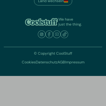
Land wechseln
We have
just the thing.
© Copyright CoolStuff
Cookies
Datenschutz
AGB
Impressum