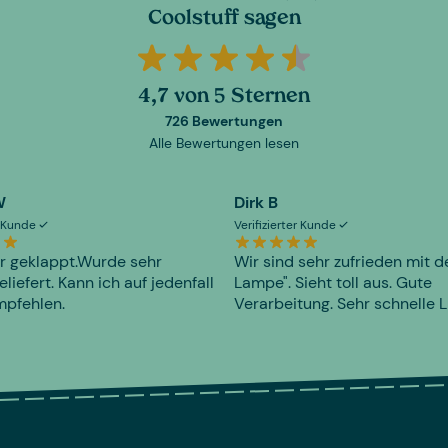
Coolstuff sagen
4,7 von 5 Sternen
726 Bewertungen
Alle Bewertungen lesen
W
Dirk B
er Kunde
Verifizierter Kunde
r geklappt.Wurde sehr
Wir sind sehr zufrieden mit d
eliefert. Kann ich auf jedenfall
Lampe". Sieht toll aus. Gute
mpfehlen.
Verarbeitung. Sehr schnelle L