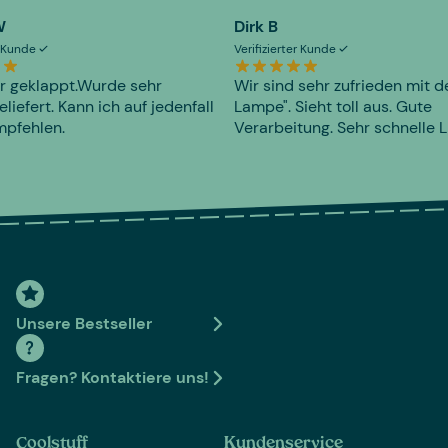
W
Dirk B
er Kunde
Verifizierter Kunde
r geklappt.Wurde sehr
Wir sind sehr zufrieden mit d
eliefert. Kann ich auf jedenfall
Lampe". Sieht toll aus. Gute
mpfehlen.
Verarbeitung. Sehr schnelle L
Unsere Bestseller
Fragen? Kontaktiere uns!
Coolstuff
Kundenservice