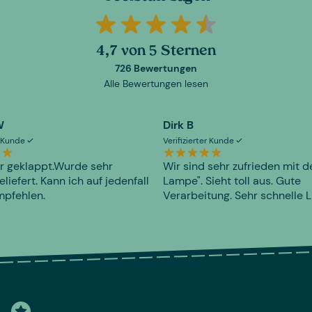
4,7 von 5 Sternen
726 Bewertungen
Alle Bewertungen lesen
W
Dirk B
er Kunde
Verifizierter Kunde
r geklappt.Wurde sehr
Wir sind sehr zufrieden mit d
eliefert. Kann ich auf jedenfall
Lampe". Sieht toll aus. Gute
mpfehlen.
Verarbeitung. Sehr schnelle L