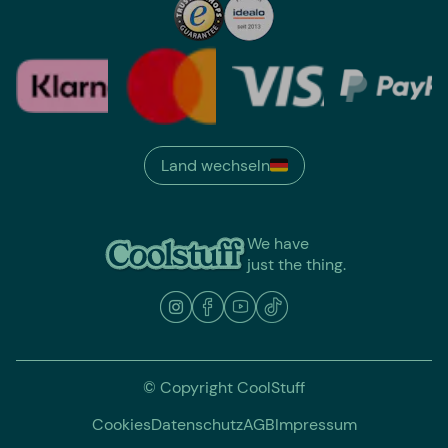
Land wechseln
We have
just the thing.
© Copyright CoolStuff
Cookies
Datenschutz
AGB
Impressum