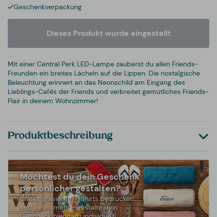
Geschenkverpackung
Dieses Produkt wurde eingestellt
Mit einer Central Perk LED-Lampe zauberst du allen Friends-
Freunden ein breites Lächeln auf die Lippen. Die nostalgische
Beleuchtung erinnert an das Neonschild am Eingang des
Lieblings-Cafés der Friends und verbreitet gemütliches Friends-
Flair in deinem Wohnzimmer!
Produktbeschreibung
Möchtest du dein Geschenk
persönlicher gestalten?
Gläser gravieren, T-Shirts bedrucken
und vieles mehr - gestalte dein
Geschenk hier ganz individuell!