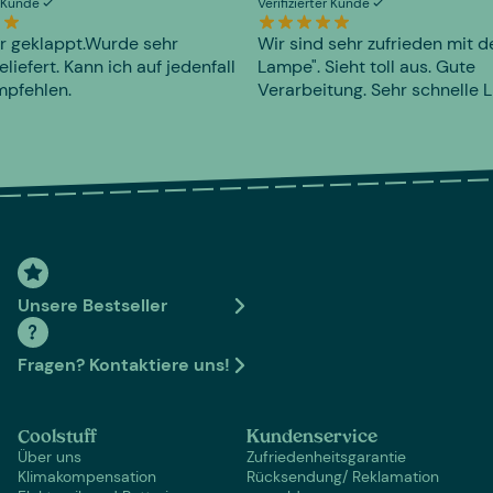
er Kunde
Verifizierter Kunde
r geklappt.Wurde sehr
Wir sind sehr zufrieden mit d
eliefert. Kann ich auf jedenfall
Lampe". Sieht toll aus. Gute
mpfehlen.
Verarbeitung. Sehr schnelle L
Unsere Bestseller
Fragen? Kontaktiere uns!
Coolstuff
Kundenservice
Über uns
Zufriedenheitsgarantie
Klimakompensation
Rücksendung/ Reklamation