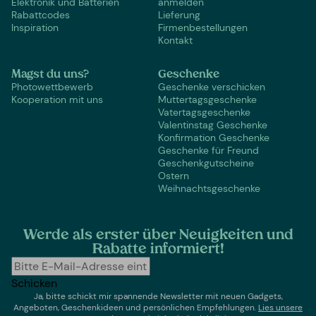
Elektronik und Batterien
anmelden
Rabattcodes
Lieferung
Inspiration
Firmenbestellungen
Kontakt
Magst du uns?
Geschenke
Photowettbewerb
Geschenke verschicken
Kooperation mit uns
Muttertagsgeschenke
Vatertagsgeschenke
Valentinstag Geschenke
Konfirmation Geschenke
Geschenke für Freund
Geschenkgutscheine
Ostern
Weihnachtsgeschenke
Werde als erster über Neuigkeiten und
Rabatte informiert!
Schicken
Ja, bitte schickt mir spannende Newsletter mit neuen Gadgets,
Angeboten, Geschenkideen und persönlichen Empfehlungen.
Lies un
sere