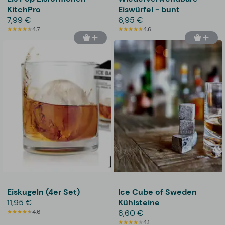
KitchPro
Eiswürfel - bunt
7,99 €
6,95 €
4,7
4,6
Eiskugeln (4er Set)
Ice Cube of Sweden
11,95 €
Kühlsteine
4,6
8,60 €
4,1