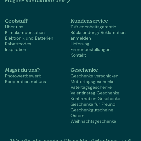
Fragen? Kontaktiere uns!
Coolstuff
Kundenservice
Über uns
Zufriedenheitsgarantie
Klimakompensation
Rücksendung/ Reklamation
Elektronik und Batterien
anmelden
Rabattcodes
Lieferung
Inspiration
Firmenbestellungen
Kontakt
Magst du uns?
Geschenke
Photowettbewerb
Geschenke verschicken
Kooperation mit uns
Muttertagsgeschenke
Vatertagsgeschenke
Valentinstag Geschenke
Konfirmation Geschenke
Geschenke für Freund
Geschenkgutscheine
Ostern
Weihnachtsgeschenke