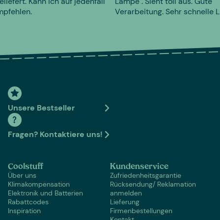
eliefert. Kann ich auf jedenfall
Lampe". Sieht toll aus. Gute
mpfehlen.
Verarbeitung. Sehr schnelle L
Unsere Bestseller
Fragen? Kontaktiere uns!
Coolstuff
Kundenservice
Über uns
Zufriedenheitsgarantie
Klimakompensation
Rücksendung/ Reklamation
Elektronik und Batterien
anmelden
Rabattcodes
Lieferung
Inspiration
Firmenbestellungen
Kontakt