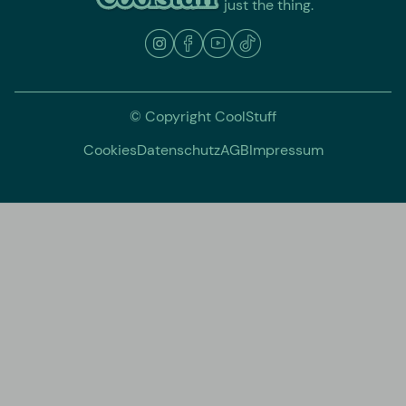
just the thing.
© Copyright CoolStuff
Cookies
Datenschutz
AGB
Impressum