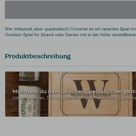
Wie Volleyball, aber quadratisch! Crossnet ist ein rasantes Spiel
Outdoor-Spiel für Strand oder Garten mit in der Höhe verstellbarem
Produktbeschreibung
Möchtest du dein Geschenk persönlicher gest
Gläser gravieren, T-Shirts bedrucken und vieles mehr - gestalte