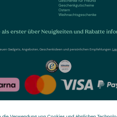
Geschenke für Freund
Geschenkgutscheine
Ostern
Weihnachtsgeschenke
als erster über Neuigkeiten und Rabatte info
t neuen Gadgets, Angeboten, Geschenkideen und persönlichen Empfehlungen.
Lie
Land wechseln
 in die Verwendung von Cookies und ähnlichen Technolo