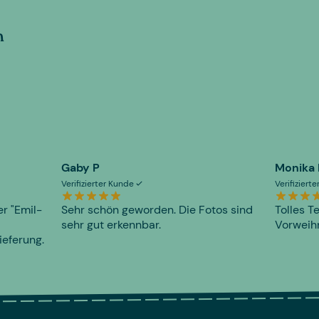
n
Gaby P
Monika
Verifizierter Kunde
Verifiziert
er "Emil-
Sehr schön geworden. Die Fotos sind
Tolles T
sehr gut erkennbar.
Vorweihn
ieferung.