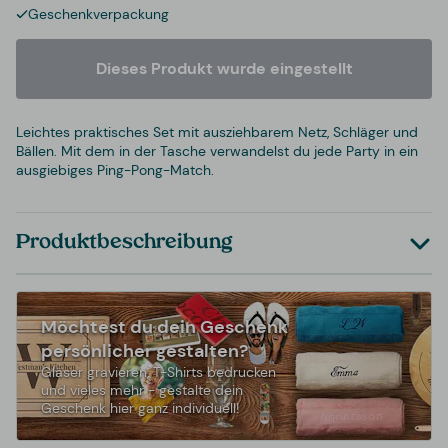
Geschenkverpackung
Dieses Produkt wurde eingestellt
Leichtes praktisches Set mit ausziehbarem Netz, Schläger und
Bällen. Mit dem in der Tasche verwandelst du jede Party in ein
ausgiebiges Ping-Pong-Match.
Produktbeschreibung
Möchtest du dein Geschenk
persönlicher gestalten?
Gläser gravieren, T-Shirts bedrucken
und vieles mehr - gestalte dein
Geschenk hier ganz individuell!