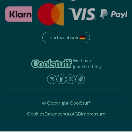
Land wechseln
We have
just the thing.
© Copyright CoolStuff
Cookies
Datenschutz
AGB
Impressum