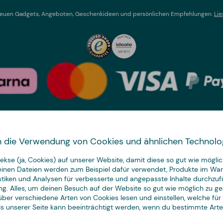
t neuen Gadgets, Angeboten, Geschenkideen und persönlichen Empfehlungen.
Lie
Land wechseln
 in die Verwendung von Cookies und ähnlichen Technolo
We have
kse (ja, Cookies) auf unserer Website, damit diese so gut wie möglich
just the thing.
leinen Dateien werden zum Beispiel dafür verwendet, Produkte im Wa
istiken und Analysen für verbesserte und angepasste Inhalte durchzuf
ng. Alles, um deinen Besuch auf der Website so gut wie möglich zu ges
ber verschiedene Arten von Cookies lesen und einstellen, welche für
nis unserer Seite kann beeinträchtigt werden, wenn du bestimmte Art