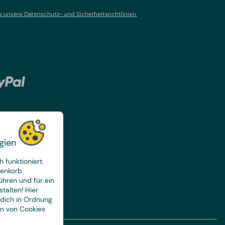
s un
sere Datenschutz- und Sicherheitsrichtlinien.
gien
 funktioniert.
renkorb
ühren und für ein
talten! Hier
 dich in Ordnung
en von Cookies