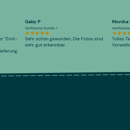
Gaby P
Monika
Verifizierter Kunde
Verifiziert
er "Emil-
Sehr schön geworden. Die Fotos sind
Tolles T
sehr gut erkennbar.
Vorweihn
ieferung.