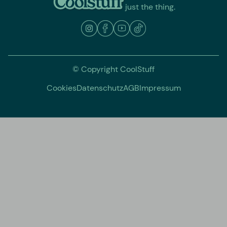
just the thing.
© Copyright CoolStuff
Cookies
Datenschutz
AGB
Impressum