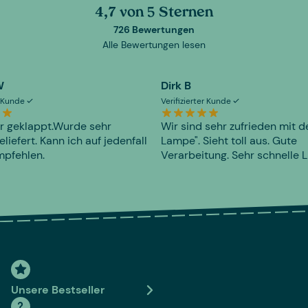
4,7 von 5 Sternen
726 Bewertungen
Alle Bewertungen lesen
W
Dirk B
er Kunde
Verifizierter Kunde
r geklappt.Wurde sehr
Wir sind sehr zufrieden mit d
eliefert. Kann ich auf jedenfall
Lampe". Sieht toll aus. Gute
mpfehlen.
Verarbeitung. Sehr schnelle L
Unsere Bestseller