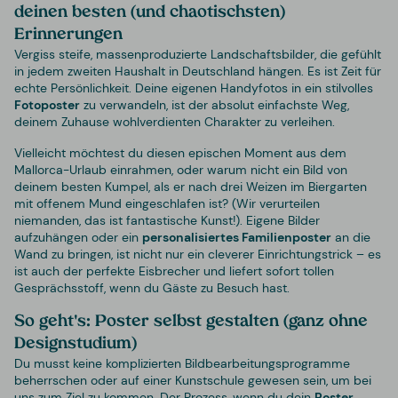
deinen besten (und chaotischsten)
Erinnerungen
Vergiss steife, massenproduzierte Landschaftsbilder, die gefühlt
in jedem zweiten Haushalt in Deutschland hängen. Es ist Zeit für
echte Persönlichkeit. Deine eigenen Handyfotos in ein stilvolles
Fotoposter
zu verwandeln, ist der absolut einfachste Weg,
deinem Zuhause wohlverdienten Charakter zu verleihen.
Vielleicht möchtest du diesen epischen Moment aus dem
Mallorca-Urlaub einrahmen, oder warum nicht ein Bild von
deinem besten Kumpel, als er nach drei Weizen im Biergarten
mit offenem Mund eingeschlafen ist? (Wir verurteilen
niemanden, das ist fantastische Kunst!). Eigene Bilder
aufzuhängen oder ein
personalisiertes
Familienposter
an die
Wand zu bringen, ist nicht nur ein cleverer Einrichtungstrick – es
ist auch der perfekte Eisbrecher und liefert sofort tollen
Gesprächsstoff, wenn du Gäste zu Besuch hast.
So geht's: Poster selbst gestalten (ganz ohne
Designstudium)
Du musst keine komplizierten Bildbearbeitungsprogramme
beherrschen oder auf einer Kunstschule gewesen sein, um bei
uns zum Ziel zu kommen. Der Prozess, wenn du dein
Poster