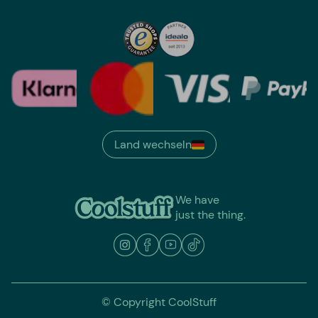
Land wechseln
We have
just the thing.
© Copyright CoolStuff