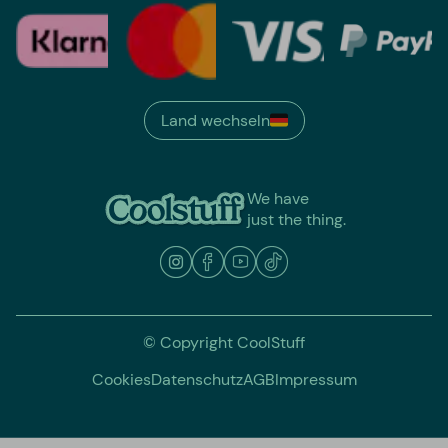
Land wechseln
We have
just the thing.
© Copyright CoolStuff
Cookies
Datenschutz
AGB
Impressum