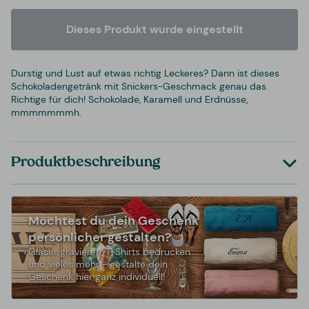
Dieses Produkt wurde eingestellt
Durstig und Lust auf etwas richtig Leckeres? Dann ist dieses
Schokoladengetränk mit Snickers-Geschmack genau das
Richtige für dich! Schokolade, Karamell und Erdnüsse,
mmmmmmmh.
Produktbeschreibung
Möchtest du dein Geschenk
persönlicher gestalten?
Gläser gravieren, T-Shirts bedrucken
und vieles mehr - gestalte dein
Geschenk hier ganz individuell!