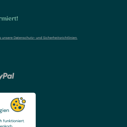
rmiert!
s un
sere Datenschutz- und Sicherheitsrichtlinien.
gien
 funktioniert.
renkorb