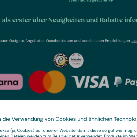
als erster über Neuigkeiten und Rabatte info
t neuen Gadgets, Angeboten, Geschenkideen und persönlichen Empfehlungen.
Lie
Land wechseln
 in die Verwendung von Cookies und ähnlichen Technolo
We have
kse (ja, Cookies) auf unserer Website, damit diese so gut wie möglich
just the thing.
leinen Dateien werden zum Beispiel dafür verwendet, Produkte im Wa