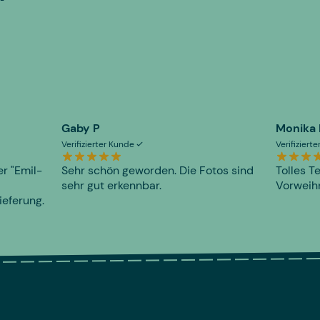
Gaby P
Monika
Verifizierter Kunde
Verifiziert
er "Emil-
Sehr schön geworden. Die Fotos sind
Tolles T
sehr gut erkennbar.
Vorweihn
ieferung.