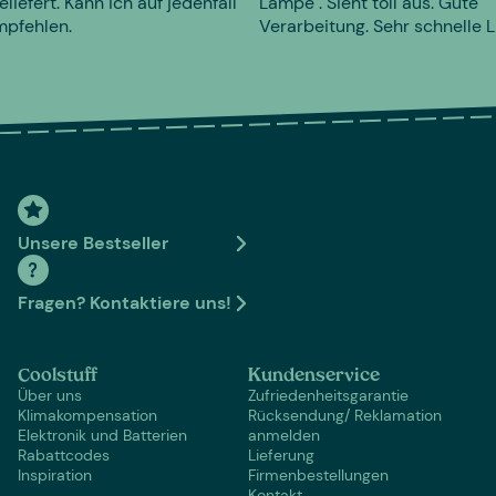
eliefert. Kann ich auf jedenfall
Lampe". Sieht toll aus. Gute
mpfehlen.
Verarbeitung. Sehr schnelle L
Unsere Bestseller
Fragen? Kontaktiere uns!
Coolstuff
Kundenservice
Über uns
Zufriedenheitsgarantie
Klimakompensation
Rücksendung/ Reklamation
Elektronik und Batterien
anmelden
Rabattcodes
Lieferung
Inspiration
Firmenbestellungen
Kontakt