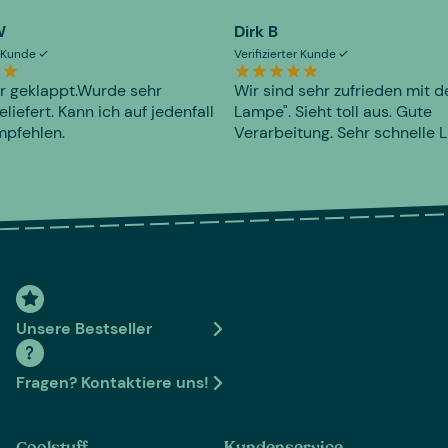
W
Dirk B
er Kunde
Verifizierter Kunde
r geklappt.Wurde sehr
Wir sind sehr zufrieden mit d
eliefert. Kann ich auf jedenfall
Lampe". Sieht toll aus. Gute
mpfehlen.
Verarbeitung. Sehr schnelle L
Unsere Bestseller
Fragen? Kontaktiere uns!