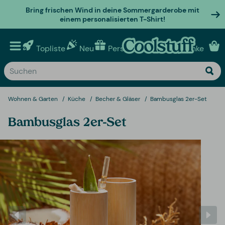
Bring frischen Wind in deine Sommergarderobe mit
einem personalisierten T-Shirt!
Topliste
Neu
Personalisierte geschenke
Wohnen & Garten
Küche
Becher & Gläser
Bambusglas 2er-Set
Bambusglas 2er-Set