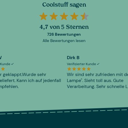
Coolstuff sagen
4,7 von 5 Sternen
726 Bewertungen
Alle Bewertungen lesen
W
Dirk B
er Kunde
Verifizierter Kunde
r geklappt.Wurde sehr
Wir sind sehr zufrieden mit d
eliefert. Kann ich auf jedenfall
Lampe". Sieht toll aus. Gute
mpfehlen.
Verarbeitung. Sehr schnelle L