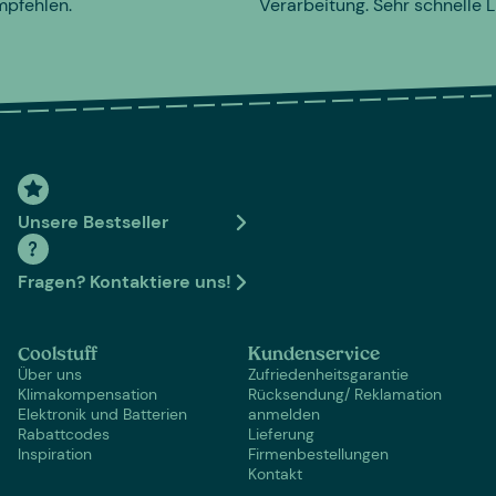
mpfehlen.
Verarbeitung. Sehr schnelle L
Unsere Bestseller
Fragen? Kontaktiere uns!
Coolstuff
Kundenservice
Über uns
Zufriedenheitsgarantie
Klimakompensation
Rücksendung/ Reklamation
Elektronik und Batterien
anmelden
Rabattcodes
Lieferung
Inspiration
Firmenbestellungen
Kontakt