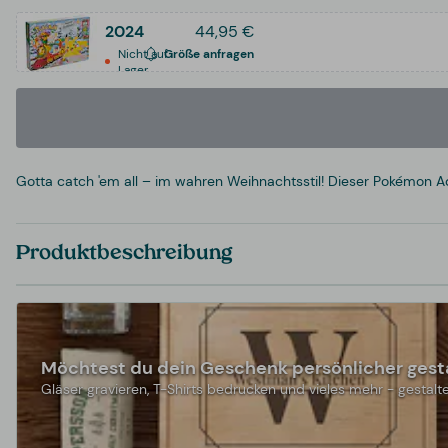
2024
44,95 €
Nicht auf
Größe anfragen
Lager
Gotta catch 'em all – im wahren Weihnachtsstil! Dieser Pokémon A
Produktbeschreibung
Möchtest du dein Geschenk persönlicher gest
Gläser gravieren, T-Shirts bedrucken und vieles mehr - gestalte