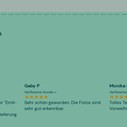
n
Gaby P
Monika
Verifizierter Kunde
Verifiziert
er "Emil-
Sehr schön geworden. Die Fotos sind
Tolles T
sehr gut erkennbar.
Vorweihn
ieferung.