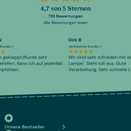
4,7 von 5 Sternen
726 Bewertungen
Alle Bewertungen lesen
W
Dirk B
er Kunde
Verifizierter Kunde
r geklappt.Wurde sehr
Wir sind sehr zufrieden mit d
eliefert. Kann ich auf jedenfall
Lampe". Sieht toll aus. Gute
mpfehlen.
Verarbeitung. Sehr schnelle L
Unsere Bestseller