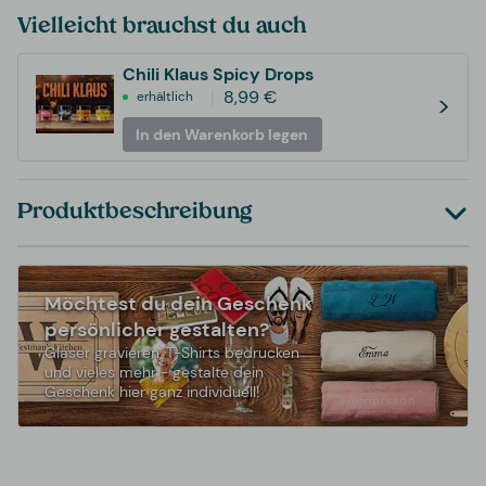
Vielleicht brauchst du auch
Chili Klaus Spicy Drops
8,99 €
erhältlich
>
In den Warenkorb legen
Produktbeschreibung
Möchtest du dein Geschenk
persönlicher gestalten?
Gläser gravieren, T-Shirts bedrucken
und vieles mehr - gestalte dein
Geschenk hier ganz individuell!