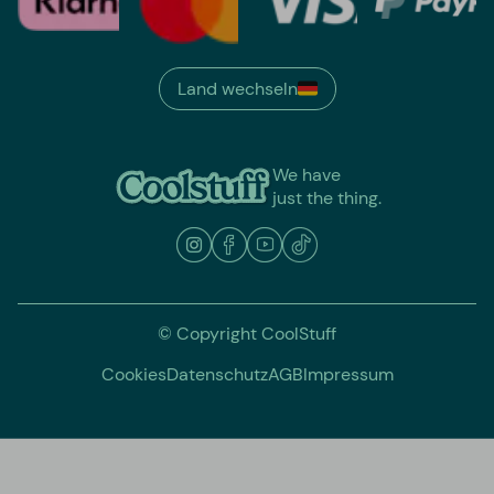
Land wechseln
We have
just the thing.
© Copyright CoolStuff
Cookies
Datenschutz
AGB
Impressum