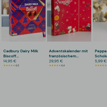
Cadbury Dairy Milk
Adventskalender mit
Peppa 
Biscoff
französischem
Schok
Adventskalender
14,95 €
Nougat – Chabert &
29,95 €
5,99 €
4,5
Guillot
4,4