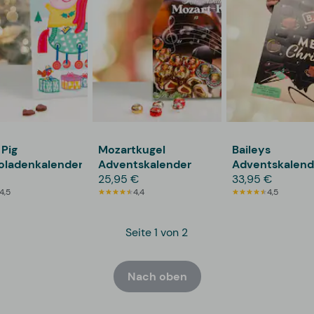
Pig
Mozartkugel
Baileys
oladenkalender
Adventskalender
Adventskalend
25,95 €
33,95 €
4,5
4,4
4,5
Seite 1 von 2
Nach oben