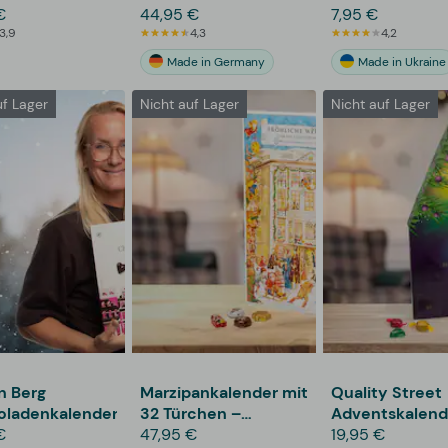
€
44,95 €
7,95 €
3,9
4,3
4,2
Made in Germany
Made in Ukraine
uf Lager
Nicht auf Lager
Nicht auf Lager
n Berg
Marzipankalender mit
Quality Street
oladenkalender
32 Türchen –
Adventskalend
€
Niederegger
47,95 €
19,95 €