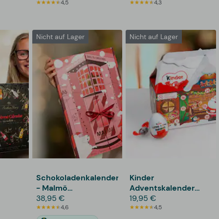
4,5
4,3
Nicht auf Lager
Nicht auf Lager
Schokoladenkalender
Kinder
- Malmö
Adventskalender
Chokladfabrik
38,95 €
Haus
19,95 €
4,6
4,5