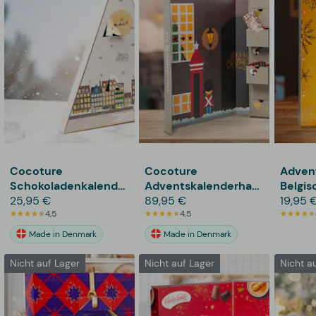
Cocoture
Cocoture
Adven
Schokoladenkalender
Adventskalenderhaus
Belgis
- Weiß
25,95 €
765 Gramm
89,95 €
Schok
19,95 
4,5
4,5
Nordt
Made in Denmark
Made in Denmark
Nicht auf Lager
Nicht auf Lager
Nicht a