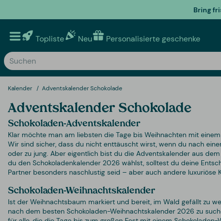
Bring fr
Topliste
Neu
Personalisierte geschenke
Kalender
Adventskalender Schokolade
Adventskalender Schokolade
Schokoladen-Adventskalender
Klar möchte man am liebsten die Tage bis Weihnachten mit einem A
Wir sind sicher, dass du nicht enttäuscht wirst, wenn du nach eine
oder zu jung. Aber eigentlich bist du die Adventskalender aus dem
du den Schokoladenkalender 2026 wählst, solltest du deine Entsche
Partner besonders naschlustig seid – aber auch andere luxuriöse 
Schokoladen-Weihnachtskalender
Ist der Weihnachtsbaum markiert und bereit, im Wald gefällt zu w
nach dem besten Schokoladen-Weihnachtskalender 2026 zu suchen. 
für alle, die die Tage bis zum großen Fest mit einem Schokoladen