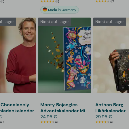
4,5
4,8
4,7
Made in Germany
uf Lager
Nicht auf Lager
Nicht auf Lager
 Chocolonely
Monty Bojangles
Anthon Berg
oladenkalender
Adventskalender Mit
Likörkalender
€
Veganer Schokolade
24,95 €
29,95 €
4,7
4,6
4,6