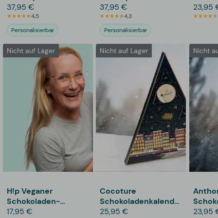
Bildern
37,95 €
Bildern
37,95 €
23,95 
4,5
4,3
Personalisierbar
Personalisierbar
Nicht auf Lager
Nicht auf Lager
Nicht a
H!p Veganer
Cocoture
Antho
Schokoladen-
Schokoladenkalender
Schok
Adventskalender
17,95 €
- Blau
25,95 €
23,95 