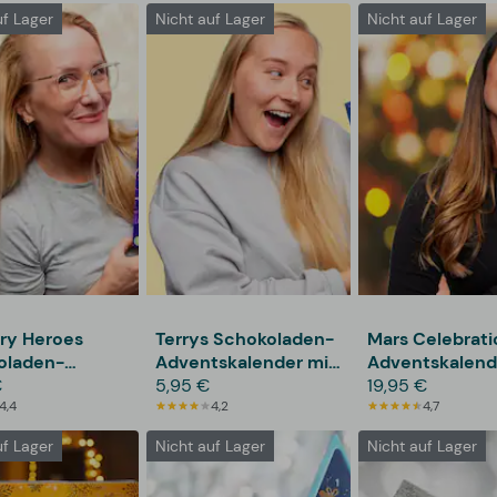
uf Lager
Nicht auf Lager
Nicht auf Lager
ry Heroes
Terrys Schokoladen-
Mars Celebrati
oladen-
Adventskalender mit
Adventskalend
tskalender
€
Orangengeschmack
5,95 €
19,95 €
4,4
4,2
4,7
uf Lager
Nicht auf Lager
Nicht auf Lager