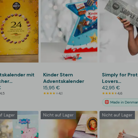
tskalender mit
Kinder Stern
Simply for Prot
cher
Adventskalender
Lovers
olade von
€
15,95 €
Adventskalend
42,95 €
hy
4,5
4,1
4,6
Made in Denmar
uf Lager
Nicht auf Lager
Nicht auf Lager