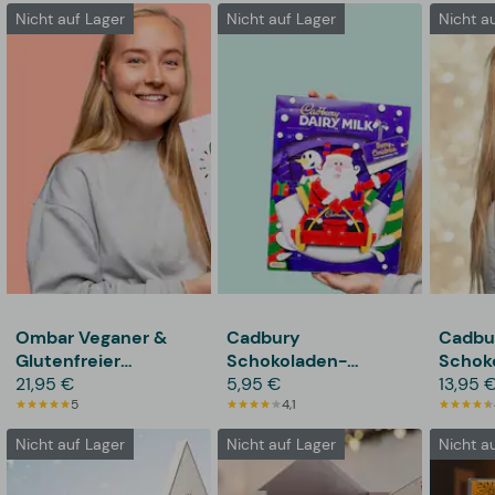
Nicht auf Lager
Nicht auf Lager
Nicht a
Ombar Veganer &
Cadbury
Cadbu
Glutenfreier
Schokoladen-
Schok
Schokoladen-
21,95 €
Adventskalender
5,95 €
Adven
13,95 
Adventskalender
5
4,1
Nicht auf Lager
Nicht auf Lager
Nicht a