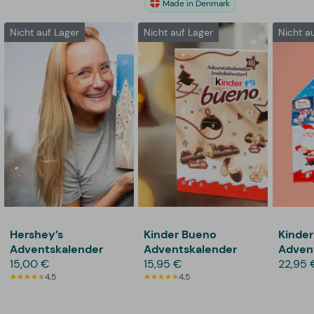
Made in Denmark
Nicht auf Lager
Nicht auf Lager
Nicht a
Hershey’s
Kinder Bueno
Kinder
Adventskalender
Adventskalender
Adven
15,00 €
15,95 €
22,95 
4,5
4,5