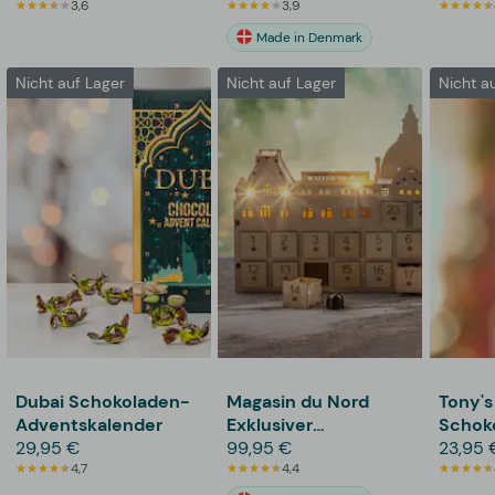
3,6
3,9
Made in Denmark
Nicht auf Lager
Nicht auf Lager
Nicht a
Dubai Schokoladen-
Magasin du Nord
Tony's
Adventskalender
Exklusiver
Schok
29,95 €
Adventskalender Aus
99,95 €
23,95 
4,7
Holz Mit Pralinen
4,4