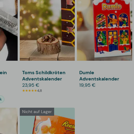
ein
Toms Schildkröten
Dumle
Adventskalender
Adventskalender
er
23,95 €
19,95 €
4,8
k
Nicht auf Lager