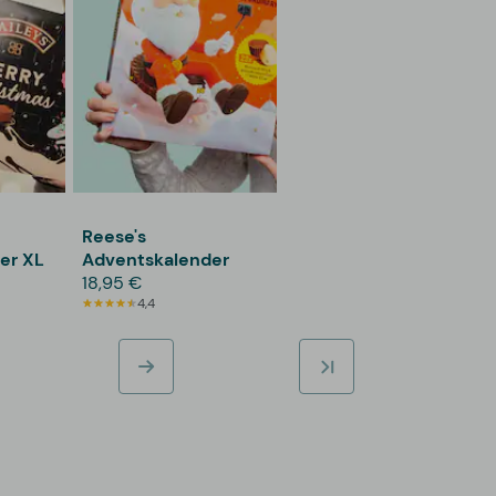
Reese's
er XL
Adventskalender
18,95 €
4,4