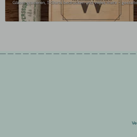
Gläser gravieren, T-Shirts bedrucken und vieles mehr - gestalte
Ve