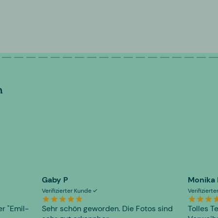
n
Gaby P
Monika
Verifizierter Kunde
Verifiziert
er "Emil-
Sehr schön geworden. Die Fotos sind
Tolles T