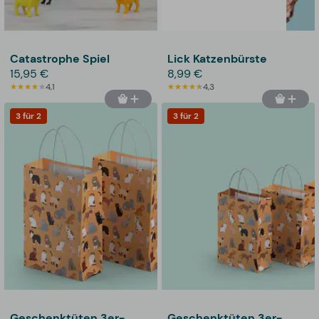
Catastrophe Spiel
Lick Katzenbürste
15,95 €
8,99 €
4,1
4,3
3 für 2
3 für 2
Geschenktüten 3er-
Geschenktüten 3er-