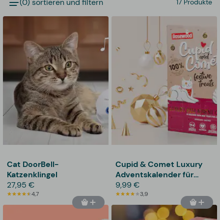
(0) sortieren und filtern
17 Produkte
Cat DoorBell-
Cupid & Comet Luxury
Katzenklingel
Adventskalender für
27,95 €
Katzen
9,99 €
4,7
3,9