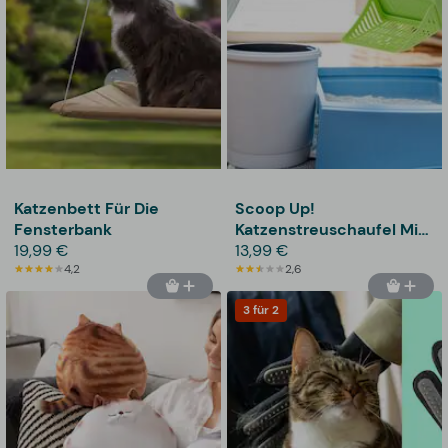
Katzenbett Für Die
Scoop Up!
Fensterbank
Katzenstreuschaufel Mit
19,99 €
Behälter
13,99 €
4,2
2,6
3 für 2