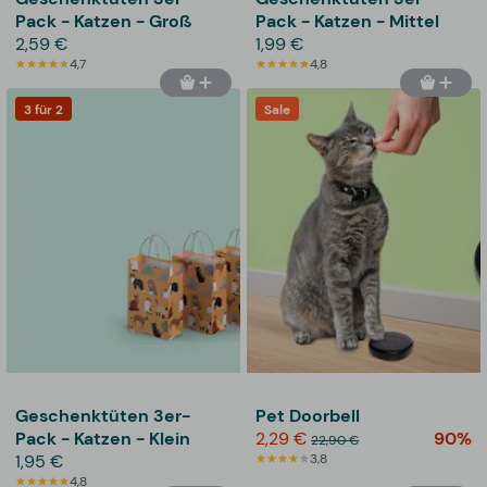
Pack - Katzen - Groß
Pack - Katzen - Mittel
2,59 €
1,99 €
4,7
4,8
3 für 2
Sale
Geschenktüten 3er-
Pet Doorbell
Pack - Katzen - Klein
2,29 €
90%
22,90 €
1,95 €
3,8
4,8