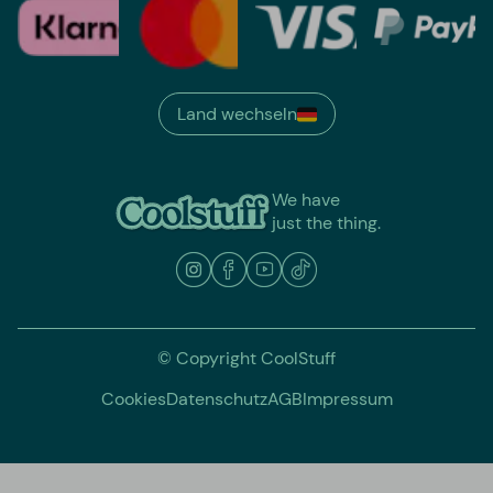
Land wechseln
We have
just the thing.
© Copyright CoolStuff
Cookies
Datenschutz
AGB
Impressum