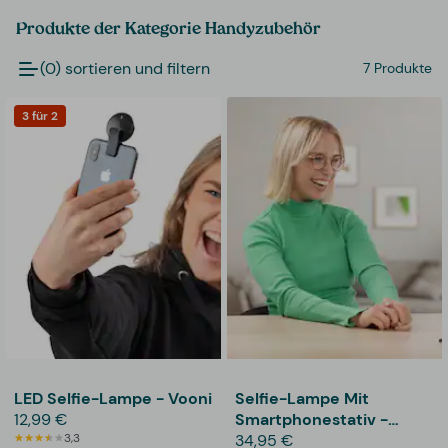
Produkte der Kategorie Handyzubehör
(0) sortieren und filtern
7 Produkte
3 für 2
LED Selfie-Lampe - Vooni
Selfie-Lampe Mit
12,99 €
Smartphonestativ -
3,3
Vooni
34,95 €