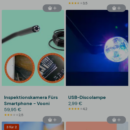
3,5
Inspektionskamera Fürs
USB-Discolampe
Smartphone - Vooni
2,99 €
59,95 €
4,2
2,5
3 für 2