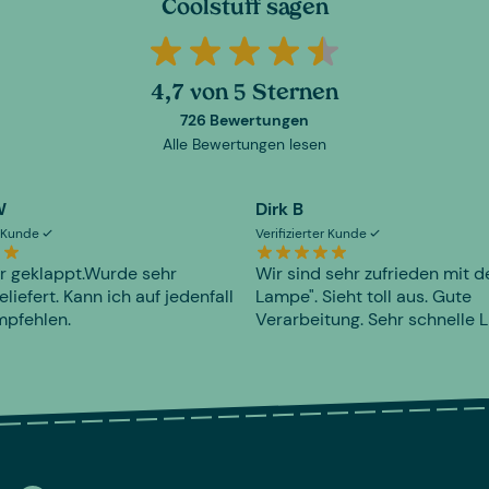
Coolstuff sagen
4,7 von 5 Sternen
726 Bewertungen
Alle Bewertungen lesen
W
Dirk B
er Kunde
Verifizierter Kunde
r geklappt.Wurde sehr
Wir sind sehr zufrieden mit d
eliefert. Kann ich auf jedenfall
Lampe". Sieht toll aus. Gute
mpfehlen.
Verarbeitung. Sehr schnelle L